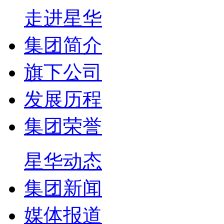
走进星华
集团简介
旗下公司
发展历程
集团荣誉
星华动态
集团新闻
媒体报道