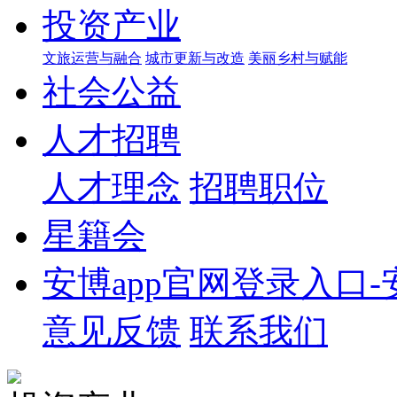
投资产业
文旅运营与融合
城市更新与改造
美丽乡村与赋能
社会公益
人才招聘
人才理念
招聘职位
星籍会
安博app官网登录入口
意见反馈
联系我们