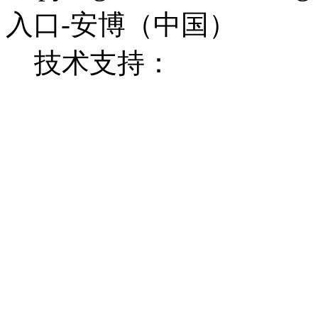
入口-安博（中国）
技术支持：