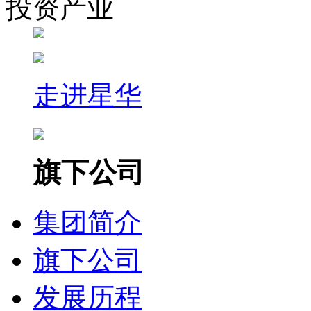
投资产业
走进星华
旗下公司
集团简介
旗下公司
发展历程