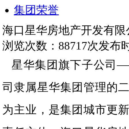
集团荣誉
海口星华房地产开发有限
浏览次数：88717次
发布时间
星华集团旗下子公司—
司隶属星华集团管理的
为主业，是集团城市更