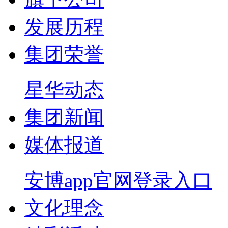
发展历程
集团荣誉
星华动态
集团新闻
媒体报道
安博app官网登录入口
文化理念