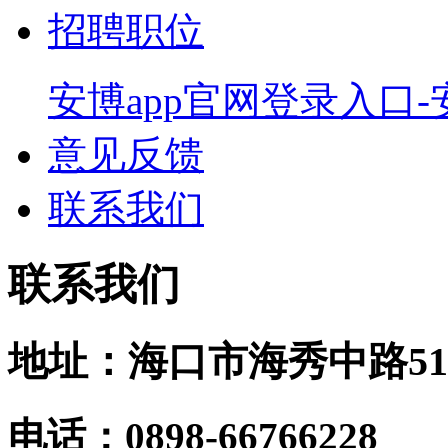
招聘职位
安博app官网登录入口
意见反馈
联系我们
联系我们
地址：海口市海秀中路51
电话：0898-66766228