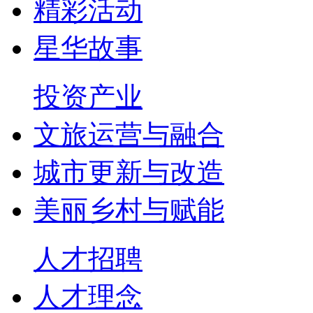
精彩活动
星华故事
投资产业
文旅运营与融合
城市更新与改造
美丽乡村与赋能
人才招聘
人才理念