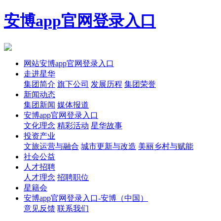
安博app官网登录入口
网站安博app官网登录入口
走进星华
集团简介
旗下公司
发展历程
集团荣誉
新闻动态
集团新闻
媒体报道
安博app官网登录入口
文化理念
精彩活动
星华故事
投资产业
文旅运营与融合
城市更新与改造
美丽乡村与赋能
社会公益
人才招聘
人才理念
招聘职位
星籍会
安博app官网登录入口-安博（中国）
意见反馈
联系我们