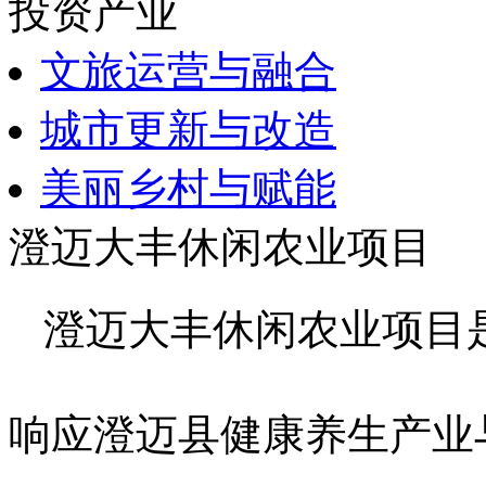
投资产业
文旅运营与融合
城市更新与改造
美丽乡村与赋能
澄迈大丰休闲农业项目
澄迈大丰休闲农业项目
响应澄迈县健康养生产业