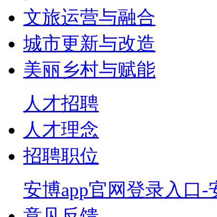
文旅运营与融合
城市更新与改造
美丽乡村与赋能
人才招聘
人才理念
招聘职位
安博app官网登录入口
意见反馈