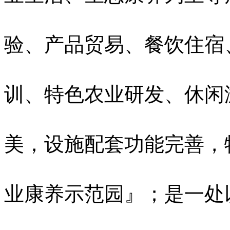
验、产品贸易、餐饮住宿
训、特色农业研发、休闲
美，设施配套功能完善，
业康养示范园』；是一处