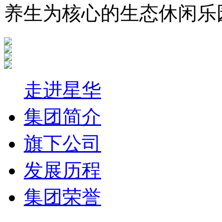
养生为核心的生态休闲乐
走进星华
集团简介
旗下公司
发展历程
集团荣誉